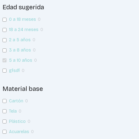
Edad sugerida
0 a 18 meses
0
18 a 24 meses
0
2 a 5 años
0
3 a 8 años
0
5 a 10 años
0
gfsdf
0
Material base
Cartón
0
Tela
0
Plástico
0
Acuarelas
0