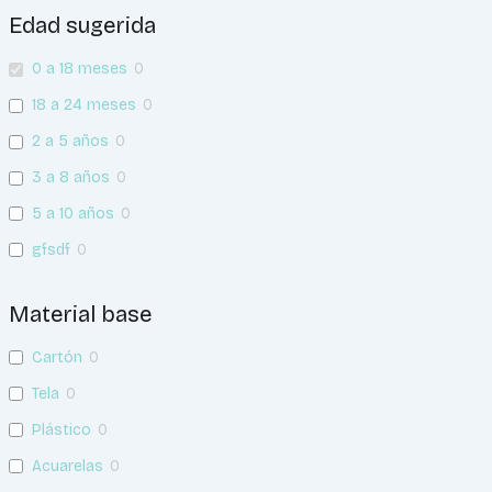
Edad sugerida
0 a 18 meses
0
18 a 24 meses
0
2 a 5 años
0
3 a 8 años
0
5 a 10 años
0
gfsdf
0
Material base
Cartón
0
Tela
0
Plástico
0
Acuarelas
0