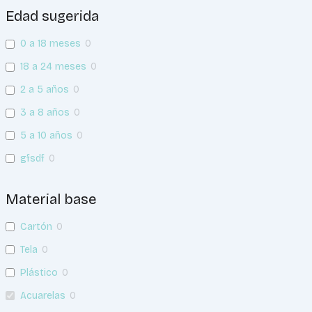
Edad sugerida
0 a 18 meses
0
18 a 24 meses
0
2 a 5 años
0
3 a 8 años
0
5 a 10 años
0
gfsdf
0
Material base
Cartón
0
Tela
0
Plástico
0
Acuarelas
0