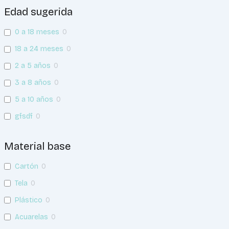
Edad sugerida
0 a 18 meses
0
18 a 24 meses
0
2 a 5 años
0
3 a 8 años
0
5 a 10 años
0
gfsdf
0
Material base
Cartón
0
Tela
0
Plástico
0
Acuarelas
0