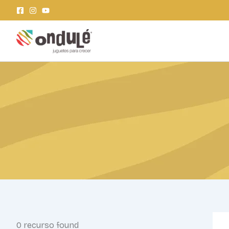
Ir
al
contenido
0
recurso found