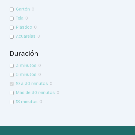
Cartón
0
Tela
0
Plástico
0
Acuarelas
0
Duración
3 minutos
0
5 minutos
0
10 a 30 minutos
0
Más de 30 minutos
0
18 minutos
0