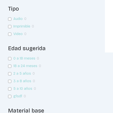
Tipo
Audio
0
Imprimible
0
Video
0
Edad sugerida
0 a 18 meses
0
18 a 24 meses
0
2 a 5 años
0
3 a 8 años
0
5 a 10 años
0
gfsdf
0
Material base